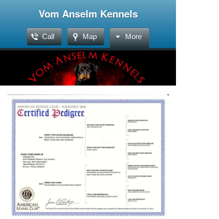
Vom Anselm Kennels
Call
Map
More